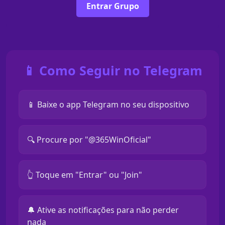
Entrar Grupo
📱 Como Seguir no Telegram
📱 Baixe o app Telegram no seu dispositivo
🔍 Procure por "@365WinOficial"
👆 Toque em "Entrar" ou "Join"
🔔 Ative as notificações para não perder
nada