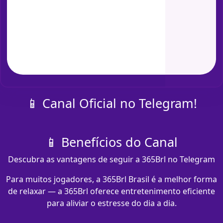
📱 Canal Oficial no Telegram!
📱 Benefícios do Canal
Descubra as vantagens de seguir a 365Brl no Telegram
Para muitos jogadores, a 365Brl Brasil é a melhor forma
de relaxar — a 365Brl oferece entretenimento eficiente
para aliviar o estresse do dia a dia.