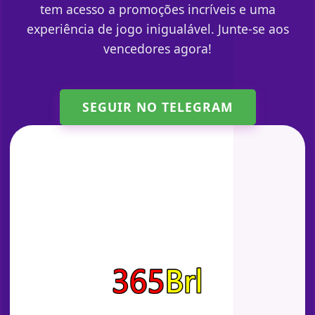
tem acesso a promoções incríveis e uma
experiência de jogo inigualável. Junte-se aos
vencedores agora!
SEGUIR NO TELEGRAM