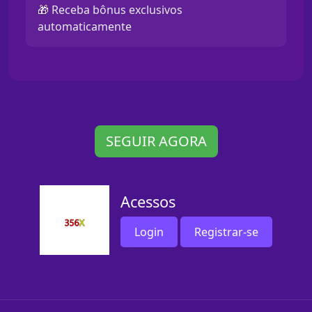
🎁 Receba bônus exclusivos
automaticamente
SEGUIR AGORA
Acessos
Login
Registrar-se