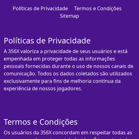
Políticas de Privacidade
Termos e Condições
Sitemap
Políticas de Privacidade
A 356X valoriza a privacidade de seus usuários e está
empenhada em proteger todas as informações
pessoais fornecidas durante o uso de nossos canais de
comunicação. Todos os dados coletados são utilizados
exclusivamente para fins de melhoria contínua da
experiência de nossos jogadores.
Termos e Condições
Os usuários da 356X concordam em respeitar todas as