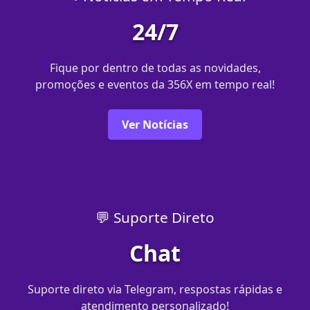
24/7
Fique por dentro de todas as novidades,
promoções e eventos da 356X em tempo real!
Ver Notícias
💬 Suporte Direto
Chat
Suporte direto via Telegram, respostas rápidas e
atendimento personalizado!