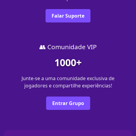
Falar Suporte
👥 Comunidade VIP
1000+
Junte-se a uma comunidade exclusiva de
jogadores e compartilhe experiências!
Entrar Grupo