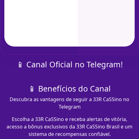
📱 Canal Oficial no Telegram!
📱 Benefícios do Canal
Descubra as vantagens de seguir a 33R CaSSino no
Telegram
Escolha a 33R CaSSino e receba alertas de vitória,
acesso a bônus exclusivos da 33R CaSSino Brasil e um
sistema de recompensas confiável.