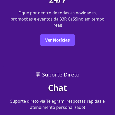
Fique por dentro de todas as novidades,
promoções e eventos da 33R CaSSino em tempo
real!
Ver Notícias
💬 Suporte Direto
Chat
Suporte direto via Telegram, respostas rápidas e
atendimento personalizado!