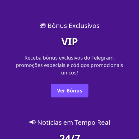
🎁 Bônus Exclusivos
VIP
Receba bônus exclusivos do Telegram,
promoções especiais e códigos promocionais
únicos!
Ver Bônus
📢 Notícias em Tempo Real
24/7