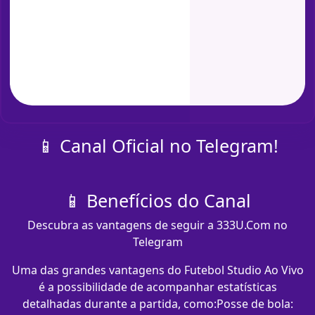
📱 Canal Oficial no Telegram!
📱 Benefícios do Canal
Descubra as vantagens de seguir a 333U.Com no
Telegram
Uma das grandes vantagens do Futebol Studio Ao Vivo
é a possibilidade de acompanhar estatísticas
detalhadas durante a partida, como:Posse de bola: