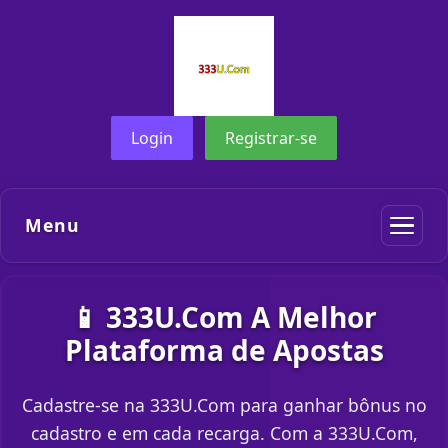
Login
Registrar-se
Menu
📱 333U.Com A Melhor
Plataforma de Apostas
Cadastre-se na 333U.Com para ganhar bônus no
cadastro e em cada recarga. Com a 333U.Com,