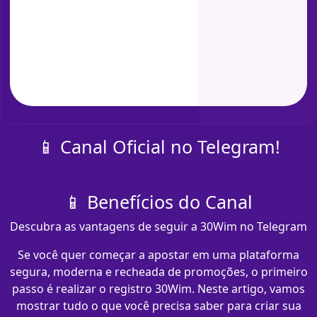
📱 Canal Oficial no Telegram!
📱 Benefícios do Canal
Descubra as vantagens de seguir a 30Wim no Telegram
Se você quer começar a apostar em uma plataforma
segura, moderna e recheada de promoções, o primeiro
passo é realizar o registro 30Wim. Neste artigo, vamos
mostrar tudo o que você precisa saber para criar sua