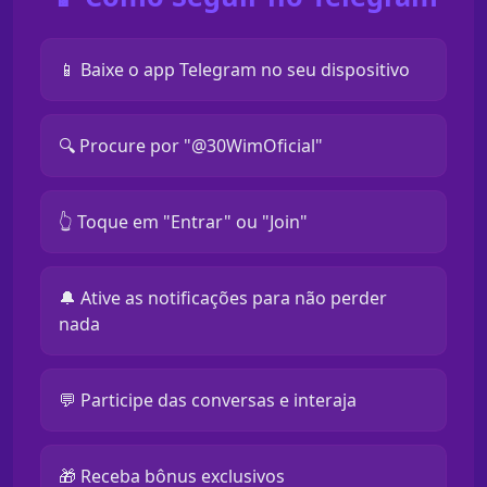
📱 Baixe o app Telegram no seu dispositivo
🔍 Procure por "@30WimOficial"
👆 Toque em "Entrar" ou "Join"
🔔 Ative as notificações para não perder
nada
💬 Participe das conversas e interaja
🎁 Receba bônus exclusivos