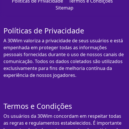
Políticas de Privacidade
Termos e Condições
Sitemap
Políticas de Privacidade
A 30Wim valoriza a privacidade de seus usuários e está
empenhada em proteger todas as informações
pessoais fornecidas durante o uso de nossos canais de
comunicação. Todos os dados coletados são utilizados
exclusivamente para fins de melhoria contínua da
experiência de nossos jogadores.
Termos e Condições
Os usuários da 30Wim concordam em respeitar todas
as regras e regulamentos estabelecidos. É importante