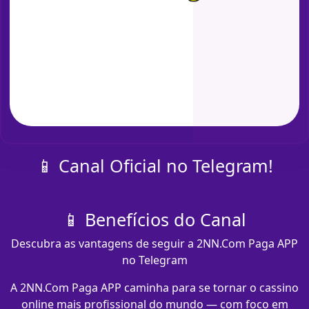
📱 Canal Oficial no Telegram!
📱 Benefícios do Canal
Descubra as vantagens de seguir a 2NN.Com Paga APP
no Telegram
A 2NN.Com Paga APP caminha para se tornar o cassino
online mais profissional do mundo — com foco em