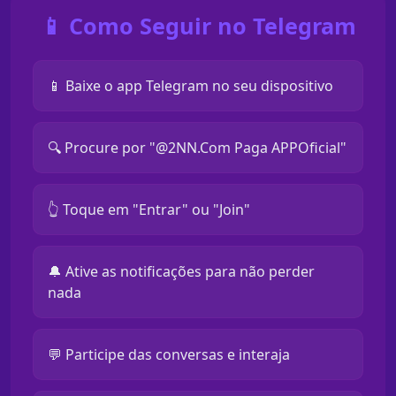
📱 Como Seguir no Telegram
📱 Baixe o app Telegram no seu dispositivo
🔍 Procure por "@2NN.Com Paga APPOficial"
👆 Toque em "Entrar" ou "Join"
🔔 Ative as notificações para não perder
nada
💬 Participe das conversas e interaja