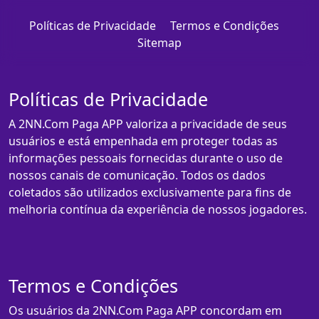
Políticas de Privacidade
Termos e Condições
Sitemap
Políticas de Privacidade
A 2NN.Com Paga APP valoriza a privacidade de seus
usuários e está empenhada em proteger todas as
informações pessoais fornecidas durante o uso de
nossos canais de comunicação. Todos os dados
coletados são utilizados exclusivamente para fins de
melhoria contínua da experiência de nossos jogadores.
Termos e Condições
Os usuários da 2NN.Com Paga APP concordam em