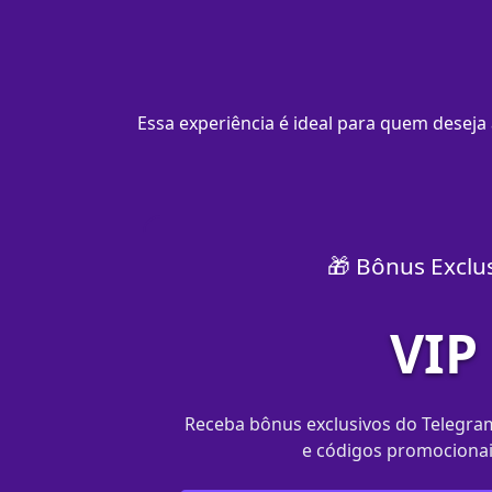
Essa experiência é ideal para quem dese
🎁 Bônus Exclu
VIP
Receba bônus exclusivos do Telegra
e códigos promocionai