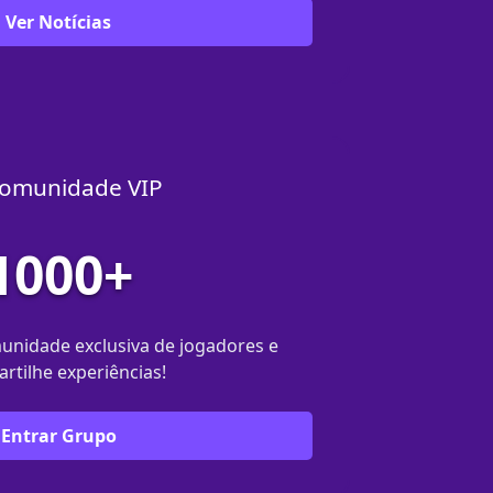
Ver Notícias
Comunidade VIP
1000+
unidade exclusiva de jogadores e
rtilhe experiências!
Entrar Grupo