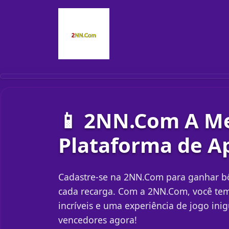
📱 2NN.Com A M
Plataforma de A
Cadastre-se na 2NN.Com para ganhar b
cada recarga. Com a 2NN.Com, você te
incríveis e uma experiência de jogo inig
vencedores agora!