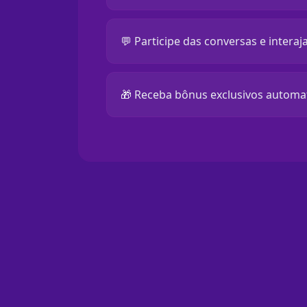
💬 Participe das conversas e interaj
🎁 Receba bônus exclusivos autom