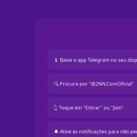
📱 Baixe o app Telegram no seu disp
🔍 Procure por "@2NN.ComOficial"
👆 Toque em "Entrar" ou "Join"
🔔 Ative as notificações para não p