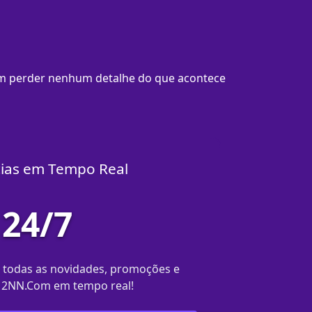
em perder nenhum detalhe do que acontece
cias em Tempo Real
24/7
e todas as novidades, promoções e
 2NN.Com em tempo real!