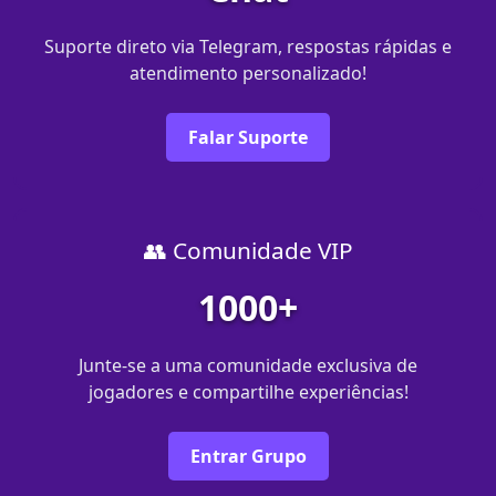
Suporte direto via Telegram, respostas rápidas e
atendimento personalizado!
Falar Suporte
👥 Comunidade VIP
1000+
Junte-se a uma comunidade exclusiva de
jogadores e compartilhe experiências!
Entrar Grupo