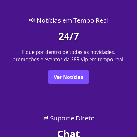
📢 Notícias em Tempo Real
24/7
Fique por dentro de todas as novidades,
promoções e eventos da 28R Vip em tempo real!
Ver Notícias
💬 Suporte Direto
Chat