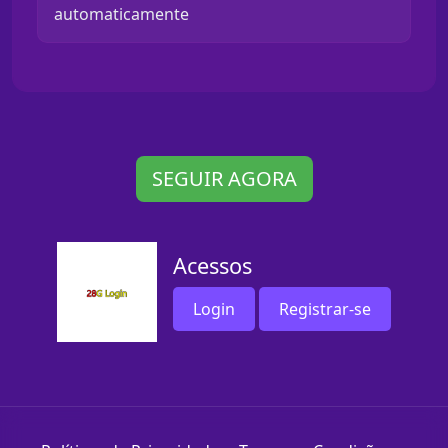
automaticamente
SEGUIR AGORA
Acessos
Login
Registrar-se