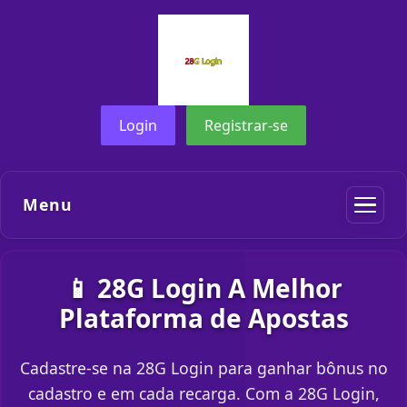
Login
Registrar-se
Menu
📱 28G Login A Melhor
Plataforma de Apostas
Cadastre-se na 28G Login para ganhar bônus no
cadastro e em cada recarga. Com a 28G Login,