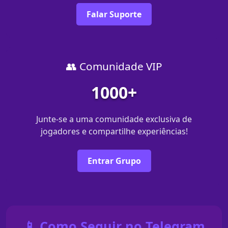
Falar Suporte
👥 Comunidade VIP
1000+
Junte-se a uma comunidade exclusiva de
jogadores e compartilhe experiências!
Entrar Grupo
📱 Como Seguir no Telegram