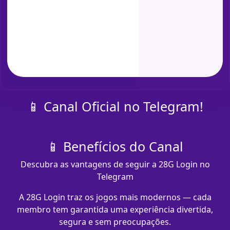
📱 Canal Oficial no Telegram!
📱 Benefícios do Canal
Descubra as vantagens de seguir a 28G Login no
Telegram
A 28G Login traz os jogos mais modernos — cada
membro tem garantida uma experiência divertida,
segura e sem preocupações.