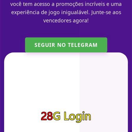
você tem acesso a promoções incríveis e uma
experiência de jogo inigualável. Junte-se aos
vencedores agora!
SEGUIR NO TELEGRAM