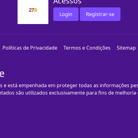
Acessos
Login
Registrar-se
Políticas de Privacidade
Termos e Condições
Sitemap
de
ios e está empenhada em proteger todas as informações pe
tados são utilizados exclusivamente para fins de melhoria