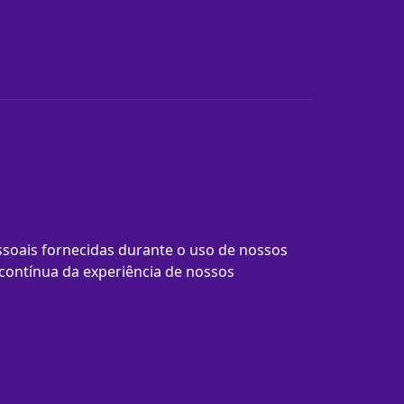
ssoais fornecidas durante o uso de nossos
 contínua da experiência de nossos