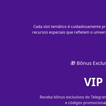
Cada slot temático é cuidadosamente pro
recursos especiais que refletem o unive
🎁 Bônus Exclu
VIP
Receba bônus exclusivos do Telegra
e códigos promocionai