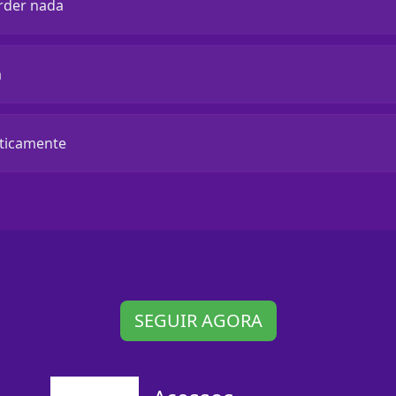
erder nada
a
aticamente
SEGUIR AGORA