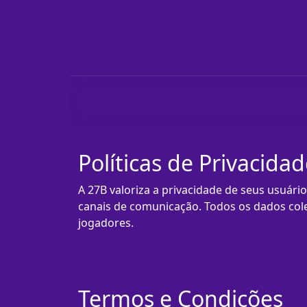
Políticas de Privacida
A 27B valoriza a privacidade de seus usuár
canais de comunicação. Todos os dados cole
jogadores.
Termos e Condições