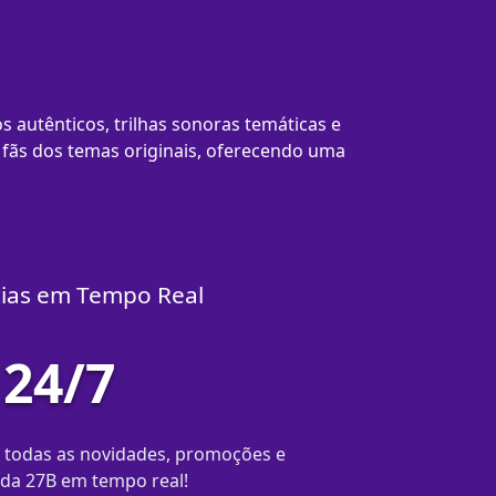
 autênticos, trilhas sonoras temáticas e
 fãs dos temas originais, oferecendo uma
cias em Tempo Real
24/7
e todas as novidades, promoções e
 da 27B em tempo real!