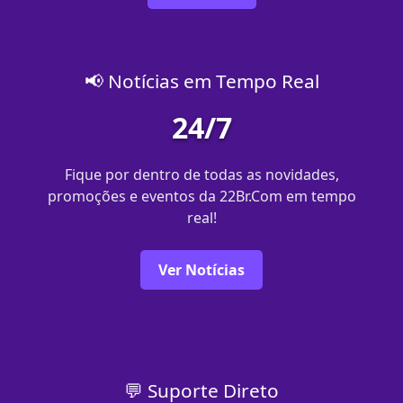
📢 Notícias em Tempo Real
24/7
Fique por dentro de todas as novidades,
promoções e eventos da 22Br.Com em tempo
real!
Ver Notícias
💬 Suporte Direto