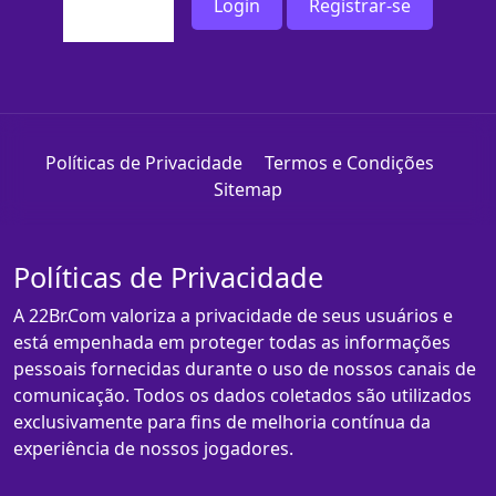
Login
Registrar-se
Políticas de Privacidade
Termos e Condições
Sitemap
Políticas de Privacidade
A 22Br.Com valoriza a privacidade de seus usuários e
está empenhada em proteger todas as informações
pessoais fornecidas durante o uso de nossos canais de
comunicação. Todos os dados coletados são utilizados
exclusivamente para fins de melhoria contínua da
experiência de nossos jogadores.