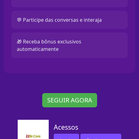
💬 Participe das conversas e interaja
🎁 Receba bônus exclusivos
automaticamente
SEGUIR AGORA
Acessos