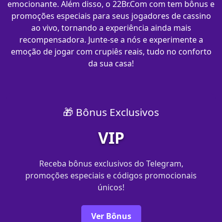
emocionante. Além disso, o 22Br.Com com​ tem bônus e
promoções especiais para seus jogadores de cassino
ao vivo, tornando a experiência ainda mais
recompensadora. Junte-se a nós e experimente a
emoção de jogar com crupiês reais, tudo no conforto
da sua casa!
🎁 Bônus Exclusivos
VIP
Receba bônus exclusivos do Telegram,
promoções especiais e códigos promocionais
únicos!
Ver Bônus