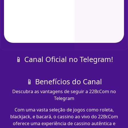
📱 Canal Oficial no Telegram!
📱 Benefícios do Canal
Descubra as vantagens de seguir a 22Br.Com no
Telegram
Com uma vasta seleção de jogos como roleta,
blackjack, e bacará, o cassino ao vivo do 22Br.Com
oferece uma experiência de cassino autêntica e