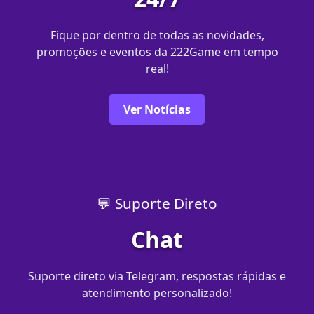
Fique por dentro de todas as novidades,
promoções e eventos da 222Game em tempo
real!
Ver Notícias
💬 Suporte Direto
Chat
Suporte direto via Telegram, respostas rápidas e
atendimento personalizado!