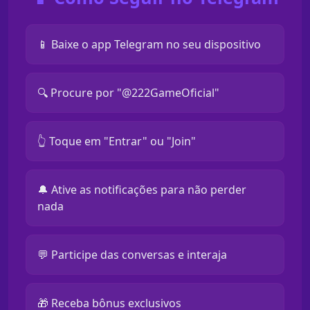
📱 Baixe o app Telegram no seu dispositivo
🔍 Procure por "@222GameOficial"
👆 Toque em "Entrar" ou "Join"
🔔 Ative as notificações para não perder
nada
💬 Participe das conversas e interaja
🎁 Receba bônus exclusivos