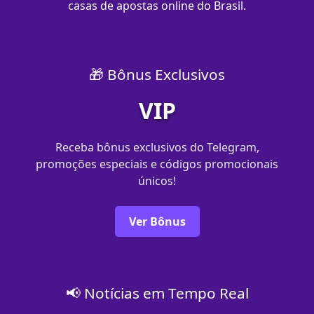
casas de apostas online do Brasil.
🎁 Bônus Exclusivos
VIP
Receba bônus exclusivos do Telegram,
promoções especiais e códigos promocionais
únicos!
Ver Bônus
📢 Notícias em Tempo Real