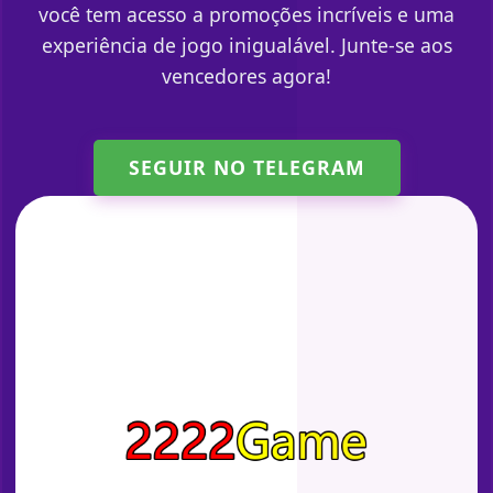
você tem acesso a promoções incríveis e uma
experiência de jogo inigualável. Junte-se aos
vencedores agora!
SEGUIR NO TELEGRAM