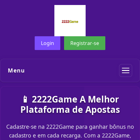
Login
Registrar-se
Menu
📱 2222Game A Melhor
Plataforma de Apostas
Cadastre-se na 2222Game para ganhar bônus no
cadastro e em cada recarga. Com a 2222Game,