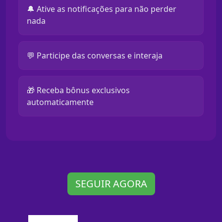
🔔 Ative as notificações para não perder
nada
💬 Participe das conversas e interaja
🎁 Receba bônus exclusivos
automaticamente
SEGUIR AGORA