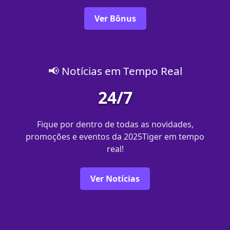
Ver Bônus
📢 Notícias em Tempo Real
24/7
Fique por dentro de todas as novidades,
promoções e eventos da 2025Tiger em tempo
real!
Ver Notícias