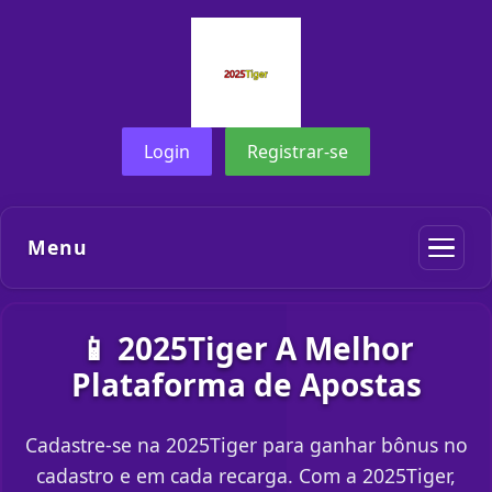
Login
Registrar-se
Menu
📱 2025Tiger A Melhor
Plataforma de Apostas
Cadastre-se na 2025Tiger para ganhar bônus no
cadastro e em cada recarga. Com a 2025Tiger,