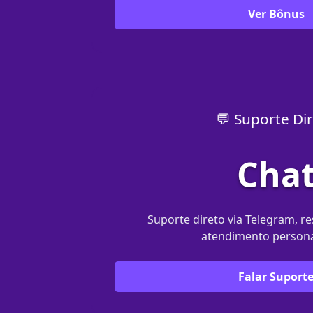
Ver Bônus
💬 Suporte Di
Cha
Suporte direto via Telegram, r
atendimento persona
Falar Suport