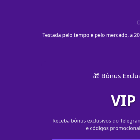
D
Testada pelo tempo e pelo mercado, a 2
🎁 Bônus Exclu
VIP
Receba bônus exclusivos do Telegra
e códigos promocionai