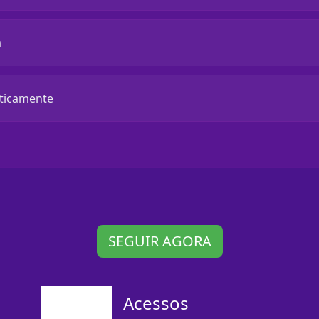
a
aticamente
SEGUIR AGORA
Acessos