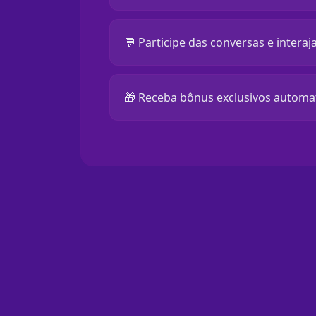
💬 Participe das conversas e interaj
🎁 Receba bônus exclusivos autom