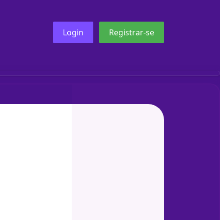
Login
Registrar-se