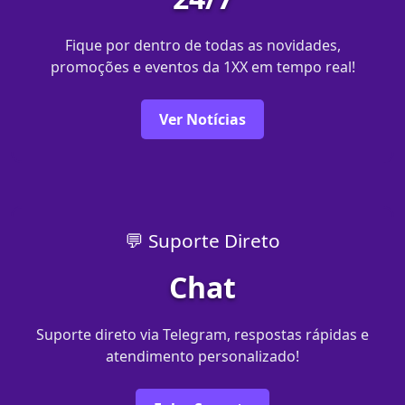
Fique por dentro de todas as novidades,
promoções e eventos da 1XX em tempo real!
Ver Notícias
💬 Suporte Direto
Chat
Suporte direto via Telegram, respostas rápidas e
atendimento personalizado!