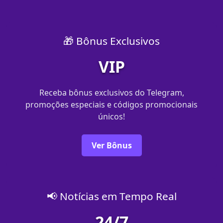
🎁 Bônus Exclusivos
VIP
Receba bônus exclusivos do Telegram,
promoções especiais e códigos promocionais
únicos!
Ver Bônus
📢 Notícias em Tempo Real
24/7