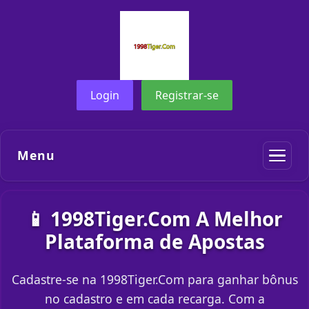
Login
Registrar-se
Menu
📱 1998Tiger.Com A Melhor
Plataforma de Apostas
Cadastre-se na 1998Tiger.Com para ganhar bônus
no cadastro e em cada recarga. Com a