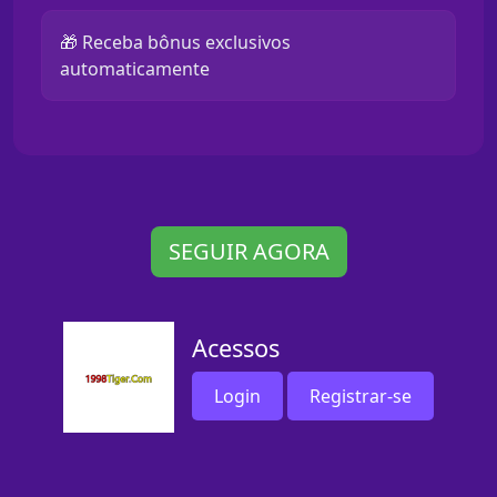
🎁 Receba bônus exclusivos
automaticamente
SEGUIR AGORA
Acessos
Login
Registrar-se