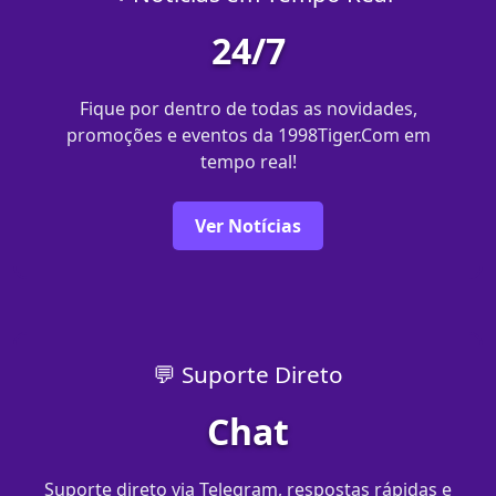
24/7
Fique por dentro de todas as novidades,
promoções e eventos da 1998Tiger.Com em
tempo real!
Ver Notícias
💬 Suporte Direto
Chat
Suporte direto via Telegram, respostas rápidas e