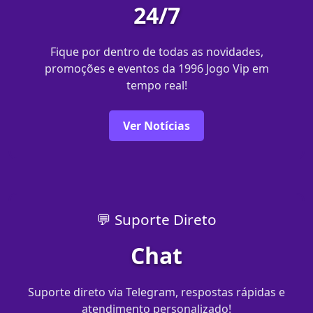
24/7
Fique por dentro de todas as novidades,
promoções e eventos da 1996 Jogo Vip em
tempo real!
Ver Notícias
💬 Suporte Direto
Chat
Suporte direto via Telegram, respostas rápidas e
atendimento personalizado!