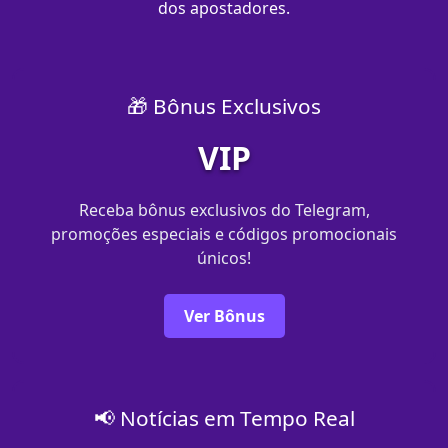
dos apostadores.
🎁 Bônus Exclusivos
VIP
Receba bônus exclusivos do Telegram,
promoções especiais e códigos promocionais
únicos!
Ver Bônus
📢 Notícias em Tempo Real