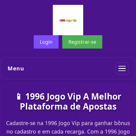
Login
Registrar-se
Menu
📱 1996 Jogo Vip A Melhor
Plataforma de Apostas
Cadastre-se na 1996 Jogo Vip para ganhar bônus
no cadastro e em cada recarga. Com a 1996 Jogo