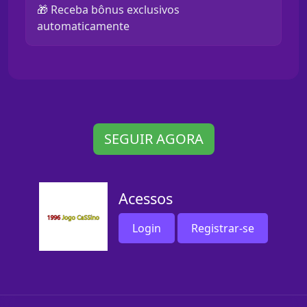
🎁 Receba bônus exclusivos
automaticamente
SEGUIR AGORA
Acessos
Login
Registrar-se