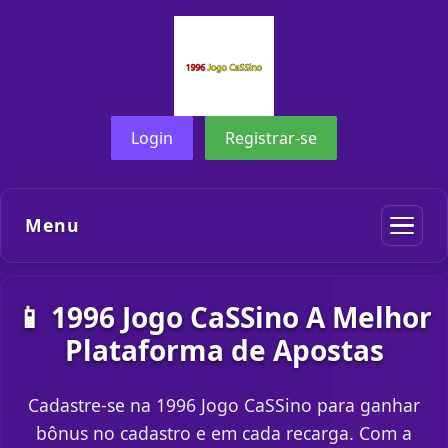
Login
Registrar-se
Menu
📱 1996 Jogo CaSSino A Melhor
Plataforma de Apostas
Cadastre-se na 1996 Jogo CaSSino para ganhar
bônus no cadastro e em cada recarga. Com a