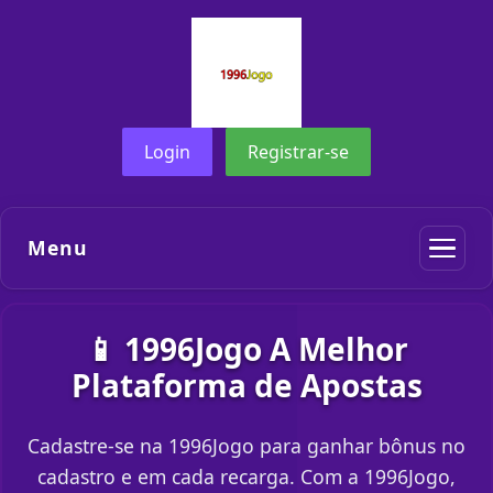
Login
Registrar-se
Menu
📱 1996Jogo A Melhor
Plataforma de Apostas
Cadastre-se na 1996Jogo para ganhar bônus no
cadastro e em cada recarga. Com a 1996Jogo,