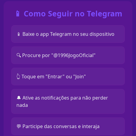
📱 Como Seguir no Telegram
📱 Baixe o app Telegram no seu dispositivo
🔍 Procure por "@1996JogoOficial"
👆 Toque em "Entrar" ou "Join"
🔔 Ative as notificações para não perder
nada
💬 Participe das conversas e interaja