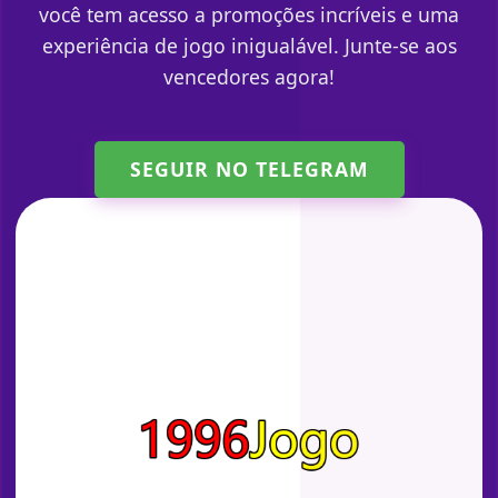
você tem acesso a promoções incríveis e uma
experiência de jogo inigualável. Junte-se aos
vencedores agora!
SEGUIR NO TELEGRAM