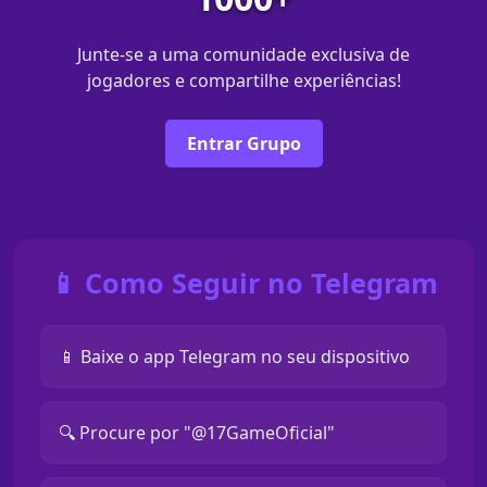
Junte-se a uma comunidade exclusiva de
jogadores e compartilhe experiências!
Entrar Grupo
📱 Como Seguir no Telegram
📱 Baixe o app Telegram no seu dispositivo
🔍 Procure por "@17GameOficial"