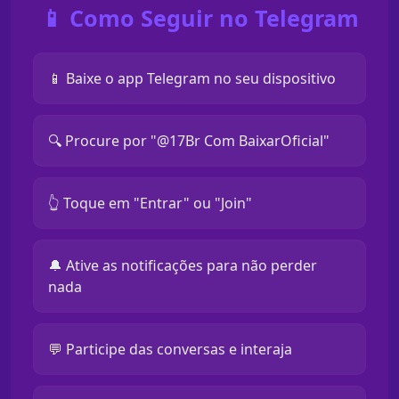
📱 Como Seguir no Telegram
📱 Baixe o app Telegram no seu dispositivo
🔍 Procure por "@17Br Com BaixarOficial"
👆 Toque em "Entrar" ou "Join"
🔔 Ative as notificações para não perder
nada
💬 Participe das conversas e interaja