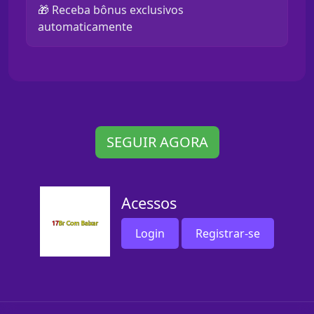
🎁 Receba bônus exclusivos
automaticamente
SEGUIR AGORA
Acessos
Login
Registrar-se