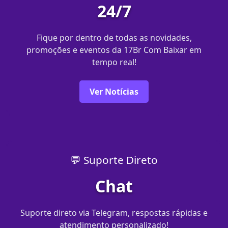
24/7
Fique por dentro de todas as novidades,
promoções e eventos da 17Br Com Baixar em
tempo real!
Ver Notícias
💬 Suporte Direto
Chat
Suporte direto via Telegram, respostas rápidas e
atendimento personalizado!