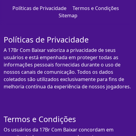
Políticas de Privacidade
Termos e Condições
Sitemap
Políticas de Privacidade
A 17Br Com Baixar valoriza a privacidade de seus
usuários e está empenhada em proteger todas as
informações pessoais fornecidas durante o uso de
nossos canais de comunicação. Todos os dados
coletados são utilizados exclusivamente para fins de
melhoria contínua da experiência de nossos jogadores.
Termos e Condições
Os usuários da 17Br Com Baixar concordam em