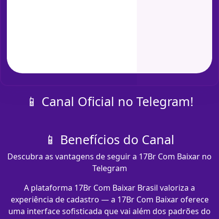
📱 Canal Oficial no Telegram!
📱 Benefícios do Canal
Descubra as vantagens de seguir a 17Br Com Baixar no
Telegram
A plataforma 17Br Com Baixar Brasil valoriza a
experiência de cadastro — a 17Br Com Baixar oferece
uma interface sofisticada que vai além dos padrões do