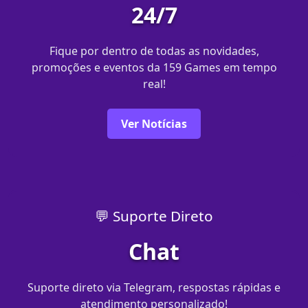
24/7
Fique por dentro de todas as novidades,
promoções e eventos da 159 Games em tempo
real!
Ver Notícias
💬 Suporte Direto
Chat
Suporte direto via Telegram, respostas rápidas e
atendimento personalizado!