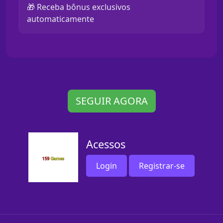
🎁 Receba bônus exclusivos
automaticamente
SEGUIR AGORA
Acessos
Login
Registrar-se