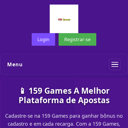
Login
Registrar-se
Menu
📱 159 Games A Melhor
Plataforma de Apostas
Cadastre-se na 159 Games para ganhar bônus no
cadastro e em cada recarga. Com a 159 Games,