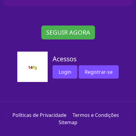
SEGUIR AGORA
Acessos
Login
Registrar-se
Políticas de Privacidade
Termos e Condições
Sitemap