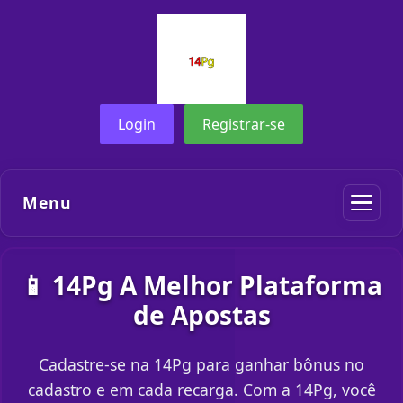
Login
Registrar-se
Menu
📱 14Pg A Melhor Plataforma
de Apostas
Cadastre-se na 14Pg para ganhar bônus no
cadastro e em cada recarga. Com a 14Pg, você