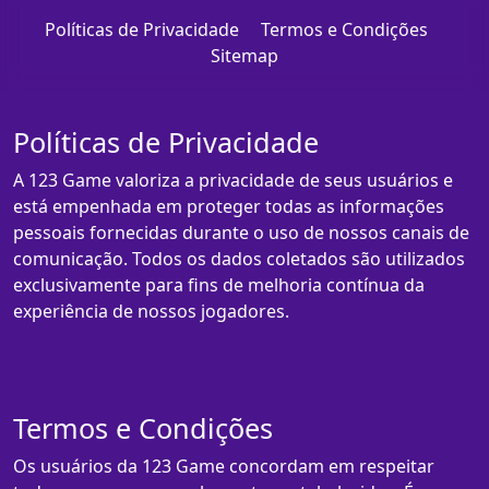
Políticas de Privacidade
Termos e Condições
Sitemap
Políticas de Privacidade
A 123 Game valoriza a privacidade de seus usuários e
está empenhada em proteger todas as informações
pessoais fornecidas durante o uso de nossos canais de
comunicação. Todos os dados coletados são utilizados
exclusivamente para fins de melhoria contínua da
experiência de nossos jogadores.
Termos e Condições
Os usuários da 123 Game concordam em respeitar