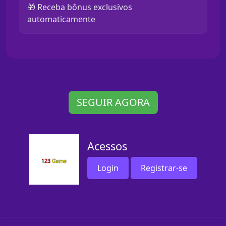
🎁 Receba bônus exclusivos
automaticamente
SEGUIR AGORA
Acessos
Login
Registrar-se