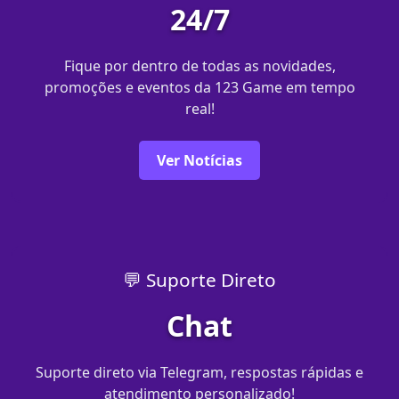
24/7
Fique por dentro de todas as novidades,
promoções e eventos da 123 Game em tempo
real!
Ver Notícias
💬 Suporte Direto
Chat
Suporte direto via Telegram, respostas rápidas e
atendimento personalizado!