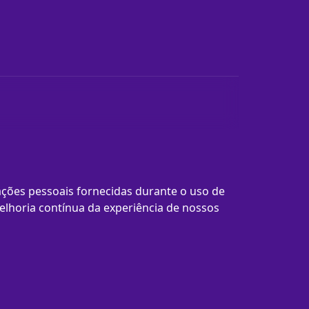
ações pessoais fornecidas durante o uso de
elhoria contínua da experiência de nossos