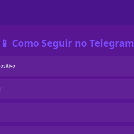
📱 Como Seguir no Telegram
ositivo
l"