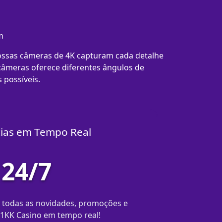
m
Nossas câmeras de 4K capturam cada detalhe
câmeras oferece diferentes ângulos de
 possíveis.
cias em Tempo Real
24/7
e todas as novidades, promoções e
11KK Casino em tempo real!