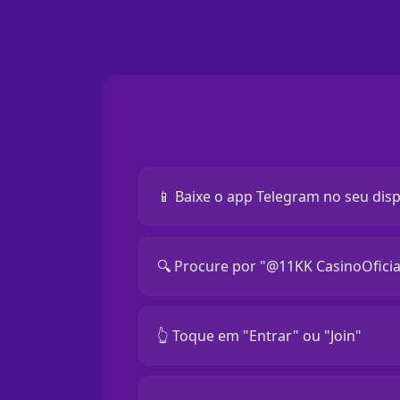
📱 Baixe o app Telegram no seu disp
🔍 Procure por "@11KK CasinoOficia
👆 Toque em "Entrar" ou "Join"