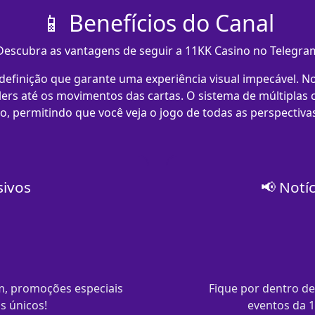
📱 Benefícios do Canal
Descubra as vantagens de seguir a 11KK Casino no Telegra
a definição que garante uma experiência visual impecável. 
lers até os movimentos das cartas. O sistema de múltiplas 
ão, permitindo que você veja o jogo de todas as perspectivas
sivos
📢 Notí
m, promoções especiais
Fique por dentro d
s únicos!
eventos da 