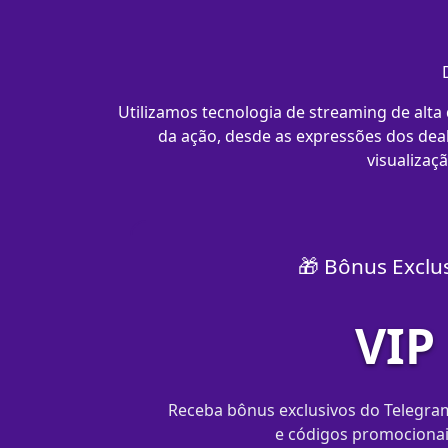
Utilizamos tecnologia de streaming de alt
da ação, desde as expressões dos dea
visualizaç
🎁 Bônus Exclu
VIP
Receba bônus exclusivos do Telegra
e códigos promocionai