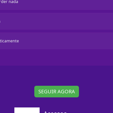
erder nada
a
aticamente
SEGUIR AGORA