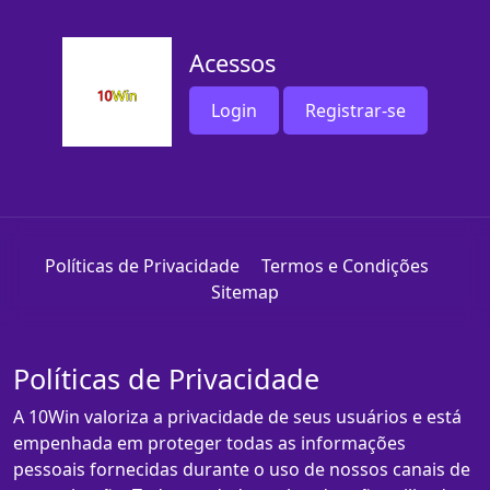
Acessos
Login
Registrar-se
Políticas de Privacidade
Termos e Condições
Sitemap
Políticas de Privacidade
A 10Win valoriza a privacidade de seus usuários e está
empenhada em proteger todas as informações
pessoais fornecidas durante o uso de nossos canais de