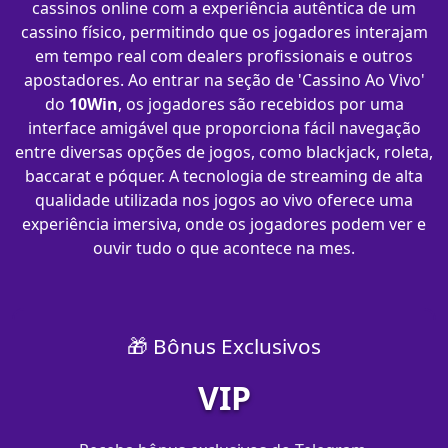
cassinos online com a experiência autêntica de um
cassino físico, permitindo que os jogadores interajam
em tempo real com dealers profissionais e outros
apostadores. Ao entrar na seção de 'Cassino Ao Vivo'
do
10Win
, os jogadores são recebidos por uma
interface amigável que proporciona fácil navegação
entre diversas opções de jogos, como blackjack, roleta,
baccarat e póquer. A tecnologia de streaming de alta
qualidade utilizada nos jogos ao vivo oferece uma
experiência imersiva, onde os jogadores podem ver e
ouvir tudo o que acontece na mes.
🎁 Bônus Exclusivos
VIP