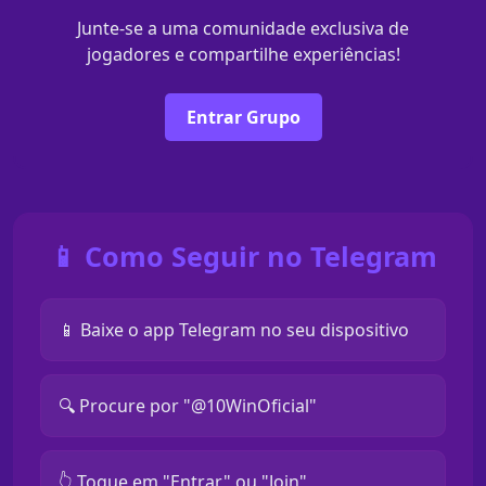
Junte-se a uma comunidade exclusiva de
jogadores e compartilhe experiências!
Entrar Grupo
📱 Como Seguir no Telegram
📱 Baixe o app Telegram no seu dispositivo
🔍 Procure por "@10WinOficial"
👆 Toque em "Entrar" ou "Join"