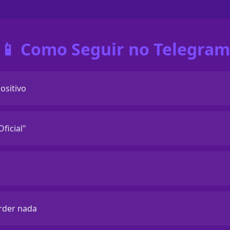
📱 Como Seguir no Telegram
ositivo
ficial"
erder nada