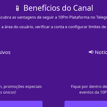
📱 Benefícios do Canal
cubra as vantagens de seguir a 10Pm Plataforma no Tele
r a área do usuário, verificar a conta e configurar limites 
sivos
📢 Notí
m, promoções especiais
Fique por dentro d
s únicos!
eventos da 10P