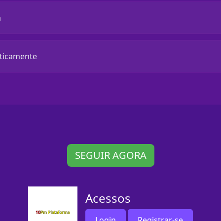
a
aticamente
SEGUIR AGORA
Acessos
Login
Registrar-se