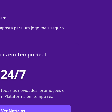
gram
de aposta para um jogo mais seguro.
cias em Tempo Real
24/7
e todas as novidades, promoções e
m Plataforma em tempo real!
Ver Notícias