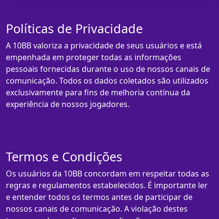
Políticas de Privacidade
A 10BB valoriza a privacidade de seus usuários e está
empenhada em proteger todas as informações
pessoais fornecidas durante o uso de nossos canais de
comunicação. Todos os dados coletados são utilizados
exclusivamente para fins de melhoria contínua da
experiência de nossos jogadores.
Termos e Condições
Os usuários da 10BB concordam em respeitar todas as
regras e regulamentos estabelecidos. É importante ler
e entender todos os termos antes de participar de
nossos canais de comunicação. A violação destes