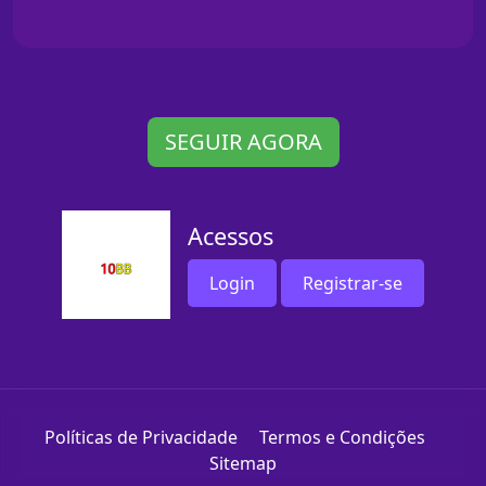
SEGUIR AGORA
Acessos
Login
Registrar-se
Políticas de Privacidade
Termos e Condições
Sitemap