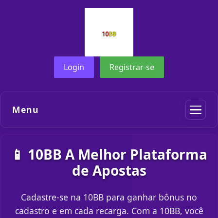
Login
Registrar-se
Menu
📱 10BB A Melhor Plataforma
de Apostas
Cadastre-se na 10BB para ganhar bônus no
cadastro e em cada recarga. Com a 10BB, você