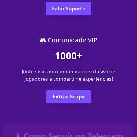
Falar Suporte
👥 Comunidade VIP
1000+
Junte-se a uma comunidade exclusiva de
jogadores e compartilhe experiências!
Entrar Grupo
📱 Como Seguir no Telegram