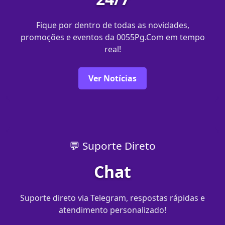
Fique por dentro de todas as novidades,
promoções e eventos da 0055Pg.Com em tempo
real!
Ver Notícias
💬 Suporte Direto
Chat
Suporte direto via Telegram, respostas rápidas e
atendimento personalizado!