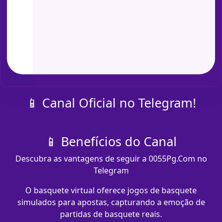
📱 Canal Oficial no Telegram!
📱 Benefícios do Canal
Descubra as vantagens de seguir a 0055Pg.Com no
Telegram
O basquete virtual oferece jogos de basquete
simulados para apostas, capturando a emoção de
partidas de basquete reais.